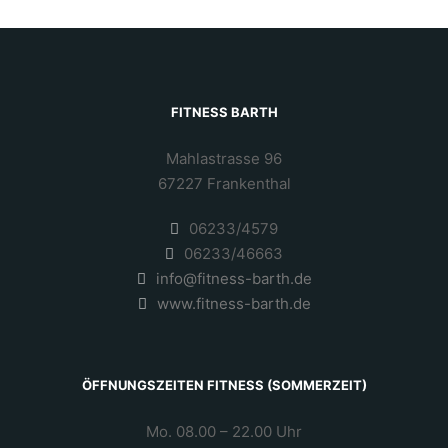
FITNESS BARTH
Mahlastrasse 96
67227 Frankenthal
06233/4579
06233/46663
info@fitness-barth.de
www.fitness-barth.de
ÖFFNUNGSZEITEN FITNESS (SOMMERZEIT)
Mo. 08.00 – 22.00 Uhr